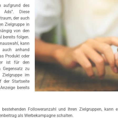
h aufgrund des
a Ads“. Diese
traum, der auch
n Zielgruppe in
bhängig von den
bereits folgen.
penauswahl, kann
s auch anhand
das Produkt oder
er ist für den
m Gegensatz zu
 Zielgruppe im
 der Startseite
Anzeige bereits
 bestehenden Followeranzahl und Ihren Zielgruppen, kann es
tenbeitrag als Werbekampagne schalten.